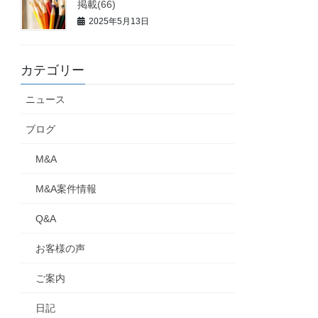
掲載(66)
全国
2025年5月13日
全国
SaaS、法人向けプラットフォーム事業、ECサポート事業等
全国
カテゴリー
首都圏
ニュース
全国
ブログ
静岡県
M&A
ア、電子化システム等
関東
M&A案件情報
い周辺サービス
関東
Q&A
全国
全国
お客様の声
ーン、IoT、フィンテック関連（ファイナンス）
全国
ご案内
、ソフト受託開発
全国
日記