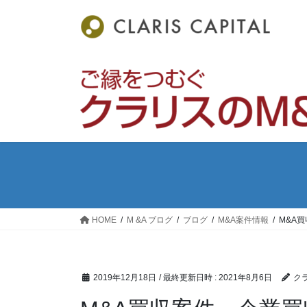
コ
ナ
ン
ビ
テ
ゲ
ン
ー
ツ
シ
へ
ョ
ス
ン
キ
に
ッ
移
プ
動
HOME
M &A ブログ
ブログ
M&A案件情報
M&A
2019年12月18日
/ 最終更新日時 :
2021年8月6日
ク