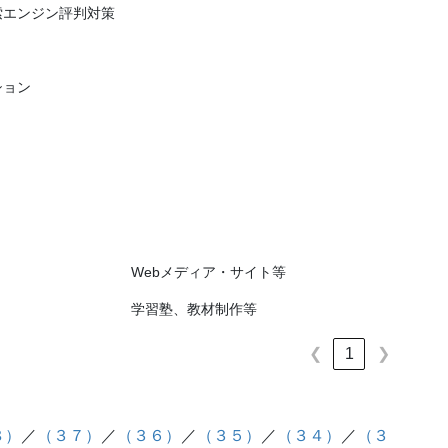
索エンジン評判対策
ション
Webメディア・サイト等
学習塾、教材制作等
❮
1
❯
８）
／
（３７）
／
（３６）
／
（３５）
／
（３４）
／
（３