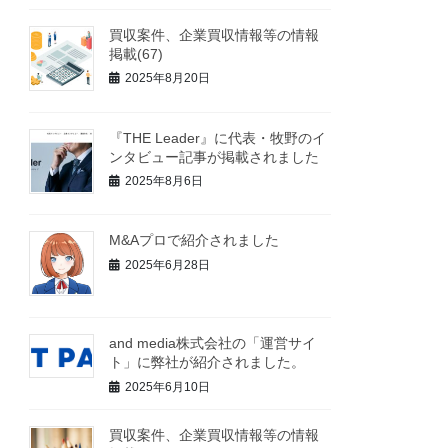
買収案件、企業買収情報等の情報
掲載(67)
2025年8月20日
『THE Leader』に代表・牧野のイ
ンタビュー記事が掲載されました
2025年8月6日
M&Aプロで紹介されました
2025年6月28日
地域
不問（
and media株式会社の「運営サイ
ース、飲食、製造業、教育、レジャー（アウトドア、ガイド）
不問
ト」に弊社が紹介されました。
2025年6月10日
全国（
全国
買収案件、企業買収情報等の情報