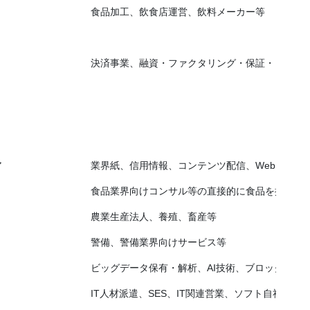
食品加工、飲食店運営、飲料メーカー等
決済事業、融資・ファクタリング・保証・リース、
ア
業界紙、信用情報、コンテンツ配信、Webメディ
食品業界向けコンサル等の直接的に食品を扱わな
農業生産法人、養殖、畜産等
警備、警備業界向けサービス等
ビッグデータ保有・解析、AI技術、ブロックチェ
IT人材派遣、SES、IT関連営業、ソフト自社開発