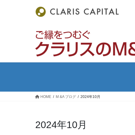
コ
ナ
ン
ビ
テ
ゲ
ン
ー
ツ
シ
へ
ョ
ス
ン
キ
に
ッ
移
プ
動
HOME
M &A ブログ
2024年10月
2024年10月