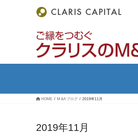
コ
ナ
ン
ビ
テ
ゲ
ン
ー
ツ
シ
へ
ョ
ス
ン
キ
に
ッ
移
プ
動
HOME
M &A ブログ
2019年11月
2019年11月