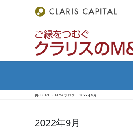
コ
ナ
ン
ビ
テ
ゲ
ン
ー
ツ
シ
へ
ョ
ス
ン
キ
に
ッ
移
プ
動
HOME
M &A ブログ
2022年9月
2022年9月