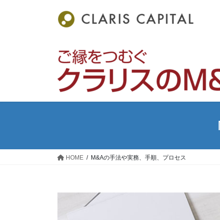
コ
ナ
ン
ビ
テ
ゲ
ン
ー
ツ
シ
へ
ョ
ス
ン
キ
に
ッ
移
プ
動
HOME
M&Aの手法や実務、手順、プロセス