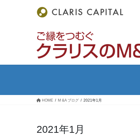
コ
ナ
ン
ビ
テ
ゲ
ン
ー
ツ
シ
へ
ョ
ス
ン
キ
に
ッ
移
プ
動
HOME
M &A ブログ
2021年1月
2021年1月