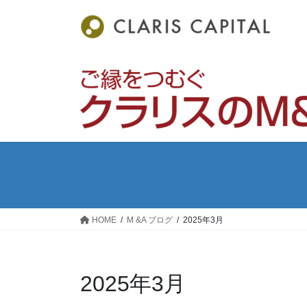
コ
ナ
ン
ビ
テ
ゲ
ン
ー
ツ
シ
へ
ョ
ス
ン
キ
に
ッ
移
プ
動
HOME
M &A ブログ
2025年3月
2025年3月