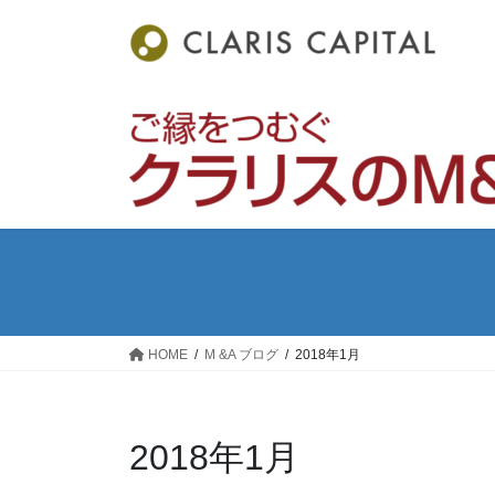
コ
ナ
ン
ビ
テ
ゲ
ン
ー
ツ
シ
へ
ョ
ス
ン
キ
に
ッ
移
プ
動
HOME
M &A ブログ
2018年1月
2018年1月