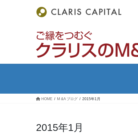
コ
ナ
ン
ビ
テ
ゲ
ン
ー
ツ
シ
へ
ョ
ス
ン
キ
に
ッ
移
プ
動
HOME
M &A ブログ
2015年1月
2015年1月