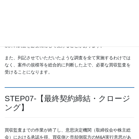
・
環境監査
周辺への環境汚染の有無、適切な環境対応がなされているか等に
ついて調査を受けます。
あくまで一般的なものについて挙げさせていただいたので、それ
以外の調査を必要に応じて受けることがあります。
また、列記させていただいたような調査を全て実施するわけでは
なく、案件の規模等を総合的に判断した上で、必要な買収監査を
受けることになります。
STEP07-【最終契約締結・クロージ
ング】
買収監査までの作業が終了し、意思決定機関（取締役会や株主総
会）における承認を得、買収側と売却側双方のM&A実行意思があ