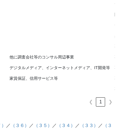
全国、
関東、
全国、
兵庫・
不問
他に調査会社等のコンサル周辺事業
不問（
デジタルメディア、インターネットメディア、IT開発等
不問（
家賃保証、信用サービス等
不問
不問
❮
1
❯
７）
／
（３６）
／
（３５）
／
（３４）
／
（３３）
／
（３