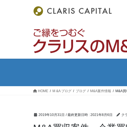
コ
ナ
ン
ビ
テ
ゲ
ン
ー
ツ
シ
へ
ョ
ス
ン
キ
に
ッ
移
プ
動
HOME
M &A ブログ
ブログ
M&A案件情報
M&A
2019年10月31日
/ 最終更新日時 :
2021年8月6日
ク