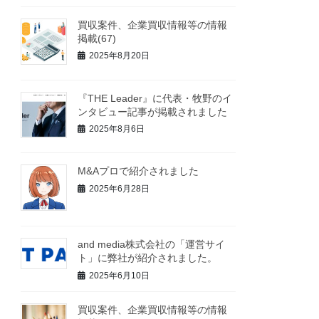
買収案件、企業買収情報等の情報
掲載(67)
2025年8月20日
『THE Leader』に代表・牧野のイ
ンタビュー記事が掲載されました
2025年8月6日
M&Aプロで紹介されました
2025年6月28日
規模
沖縄除く）
年商3億円以上
and media株式会社の「運営サイ
地域
不問
ト」に弊社が紹介されました。
2025年6月10日
不問
企業価値３億円以上
買収案件、企業買収情報等の情報