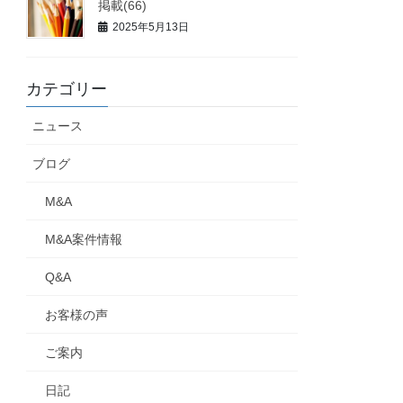
掲載(66)
不問
2025年5月13日
関西
不問
ら東、関西
不問
カテゴリー
ら東、関西
不問
ニュース
年商１億円、営業利益率10％以上
ブログ
EBITDA1億円以下
M&A
不問
M&A案件情報
東南アジア
年商数億円～20億円程度まで
Q&A
東南アジア
年商数億円～20億円程度まで
東南アジア
年商数億円～20億円程度まで
お客様の声
東南アジア
年商数億円～20億円程度まで
ご案内
関西、東南アジア
年商数億円～20億円程度まで
日記