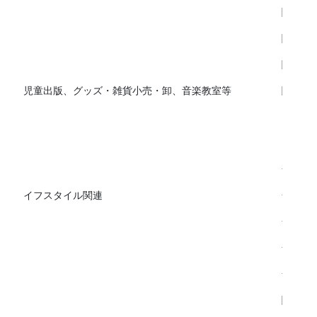
関東
関東、
関東か
児童出版、グッズ・雑貨小売・卸、音楽教室等
関東か
国内
国内
全国
イフスタイル関連
全国、
全国、
全国、
全国、
関東、