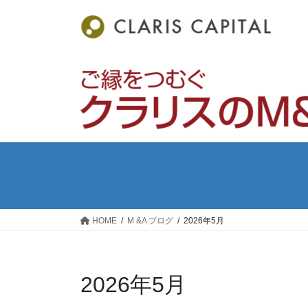
コ
ナ
ン
ビ
テ
ゲ
ン
ー
ツ
シ
へ
ョ
ス
ン
キ
に
ッ
移
プ
動
HOME
M &A ブログ
2026年5月
2026年5月