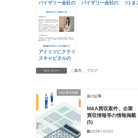
バイザリー会社の
バイザリー会社の
ツ) 
クラリスキャピタ
クラリスキャピタ
ム掲載
ル、「imitsu(ア
ル、「imitsu(ア
イミツ) まとめ」
イミツ) まとめ」
にコラム掲載
にコラム掲載開始
（２）
アイミツにクラリ
スキャピタルの
インタビュー記事
ご案内
、
ブログ
カテゴリー
M&A案件情報
前の記事
M&A買収案件、企業
買収情報等の情報掲載
(5)
2015年7月15日