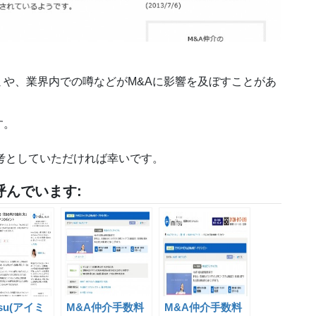
や、業界内での噂などがM&Aに影響を及ぼすことがあ
す。
考としていただければ幸いです。
んでいます:
tsu(アイミ
M&A仲介手数料
M&A仲介手数料