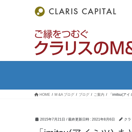
コ
ナ
ン
ビ
テ
ゲ
ン
ー
ツ
シ
へ
ョ
ス
ン
キ
に
ッ
移
プ
動
HOME
M &A ブログ
ブログ
ご案内
「imitsu(
2015年7月21日
/ 最終更新日時 :
2021年8月6日
クラ