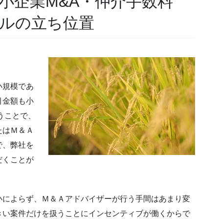
小企業M&A・仲介手数料
ルの立ち位置
小規模であ
引金額も小
うことで、
たはＭ＆Ａ
で、弊社を
だくことが
小によらず、Ｍ＆Ａアドバイザーが行う手間はあまり変
きい案件だけを扱うことにインセンティブが働くからで