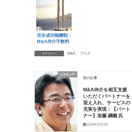
完全成功報酬制：
M&A仲介手数料
業界最安値クラス
のクラリスキャピ
M&A
、
ブログ
カテゴリー
タル
お客様の声
前の記事
M&A仲介を相互支援
いただくパートナーを
迎え入れ、サービスの
充実を実現：【パート
ナー】加藤 綱義 氏
2014年10月2日