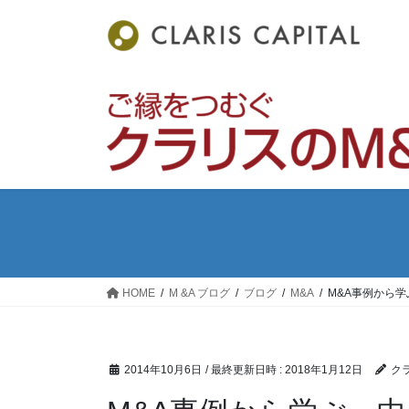
コ
ナ
ン
ビ
テ
ゲ
ン
ー
ツ
シ
へ
ョ
ス
ン
キ
に
ッ
移
プ
動
HOME
M &A ブログ
ブログ
M&A
M&A事例から
2014年10月6日
/ 最終更新日時 :
2018年1月12日
ク