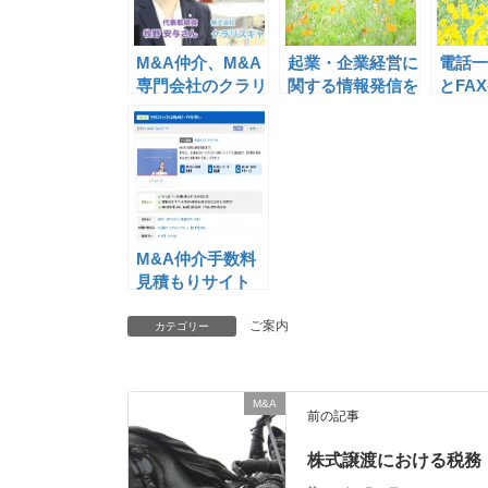
M&A仲介、M&A
起業・企業経営に
電話一
専門会社のクラリ
関する情報発信を
とFA
スキャピタルの紹
行う、LLL起業家
ついて
介動画が完成
フォーラムがスタ
ート
M&A仲介手数料
見積もりサイト
「アイミツ」への
掲載開始
ご案内
カテゴリー
M&A
前の記事
株式譲渡における税務