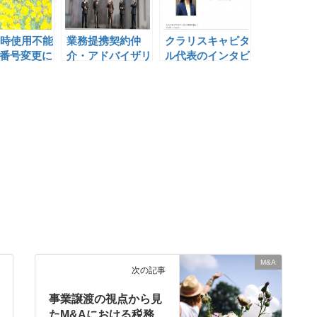
時使用不能
業務提携契約仲
クラリスキャピタ
X番号変更に
介・アドバイザリ
ル代表のインタビ
ーサービスのご紹
ュー記事が掲載さ
介
れました
M&A
次の記事
事業譲渡の視点から見
たM&Aにおける税務