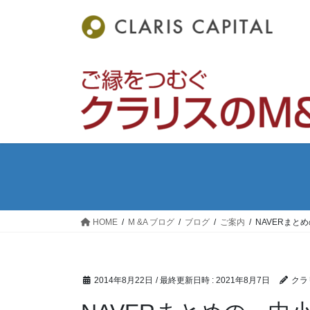
コ
ナ
ン
ビ
テ
ゲ
ン
ー
ツ
シ
へ
ョ
ス
ン
キ
に
ッ
移
プ
動
HOME
M &A ブログ
ブログ
ご案内
NAVERまと
2014年8月22日
/ 最終更新日時 :
2021年8月7日
クラ