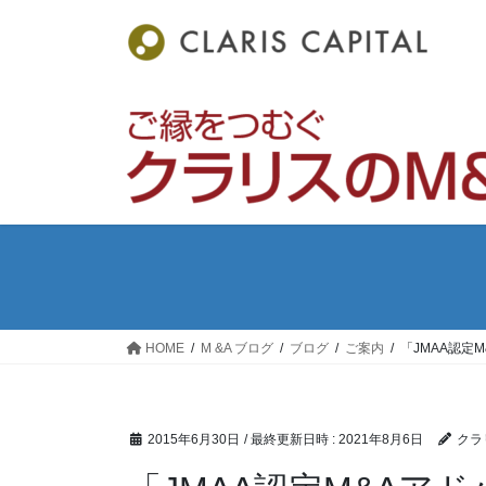
コ
ナ
ン
ビ
テ
ゲ
ン
ー
ツ
シ
へ
ョ
ス
ン
キ
に
ッ
移
プ
動
HOME
M &A ブログ
ブログ
ご案内
「JMAA認定
2015年6月30日
/ 最終更新日時 :
2021年8月6日
クラ