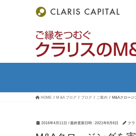
コ
ナ
ン
ビ
テ
ゲ
ン
ー
ツ
シ
へ
ョ
ス
ン
キ
に
ッ
移
プ
動
HOME
M &A ブログ
ブログ
ご案内
M&Aクロー
2016年4月11日
/ 最終更新日時 :
2021年8月6日
クラ