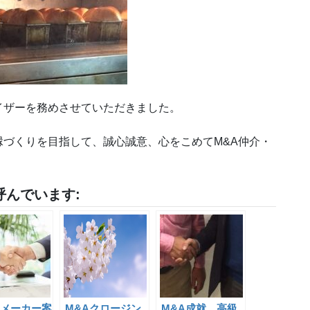
イザーを務めさせていただきました。
づくりを目指して、誠心誠意、心をこめてM&A仲介・
。
んでいます:
メーカー案
M&Aクロージン
M&A成就 高級