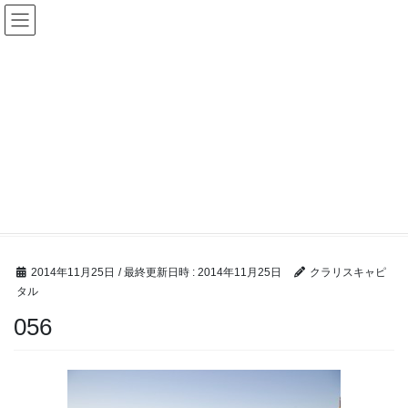
コ
ナ
ン
ビ
テ
ゲ
ン
ー
ツ
シ
へ
ョ
ス
ン
キ
に
ッ
移
M &A ブログ
プ
動
HOME
M &A ブログ
合併・株式交換における問題点と注意点
056
2014年11月25日
/ 最終更新日時 :
2014年11月25日
クラリスキャピ
タル
056