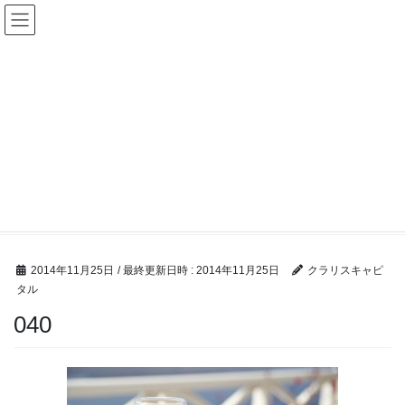
コ
ナ
ン
ビ
テ
ゲ
ン
ー
ツ
シ
へ
ョ
ス
ン
キ
に
ッ
移
M &A ブログ
プ
動
HOME
M &A ブログ
合併・株式交換における問題点と注意点
040
2014年11月25日
/ 最終更新日時 :
2014年11月25日
クラリスキャピ
タル
040