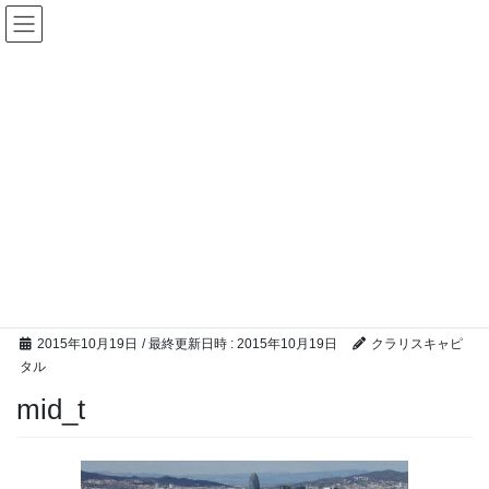
コ
ナ
ン
ビ
テ
ゲ
ン
ー
ツ
シ
へ
ョ
ス
ン
キ
に
ッ
移
M &A ブログ
プ
動
HOME
M &A ブログ
2015年第3四半期中規模市場M&Aアドバイザーランキングへのランクイン
mid_t
2015年10月19日
/ 最終更新日時 :
2015年10月19日
クラリスキャピ
タル
mid_t