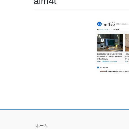
aim4t
ホーム