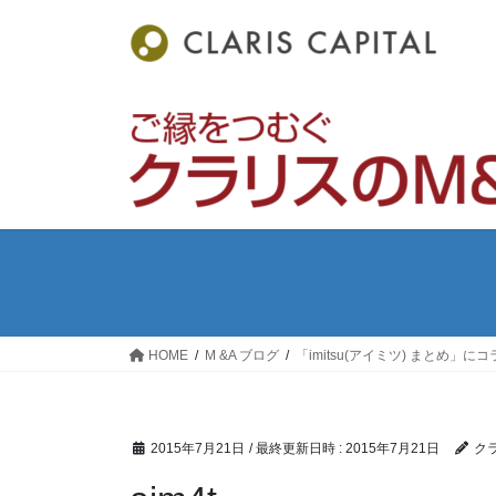
コ
ナ
ン
ビ
テ
ゲ
ン
ー
ツ
シ
へ
ョ
ス
ン
キ
に
ッ
移
プ
動
HOME
M &A ブログ
「imitsu(アイミツ) まとめ」
2015年7月21日
/ 最終更新日時 :
2015年7月21日
ク