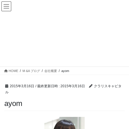
コ
ナ
ン
ビ
テ
ゲ
ン
ー
ツ
シ
へ
ョ
ス
ン
キ
に
ッ
移
M &A ブログ
プ
動
HOME
M &A ブログ
会社概要
ayom
2015年3月16日
/ 最終更新日時 :
2015年3月16日
クラリスキャピタ
ル
ayom