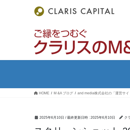
コ
ナ
ン
ビ
テ
ゲ
ン
ー
ツ
シ
へ
ョ
ス
ン
キ
に
ッ
移
プ
動
HOME
M &A ブログ
and media株式会社の「運営
2025年6月10日
/ 最終更新日時 :
2025年6月10日
ク