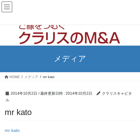
コ
ナ
ン
ビ
テ
ゲ
ン
ー
ツ
シ
へ
ョ
ス
ン
キ
に
ッ
移
メディア
プ
動
HOME
メディア
mr kato
2014年10月2日
/ 最終更新日時 :
2014年10月2日
クラリスキャピタ
ル
mr kato
mr kato