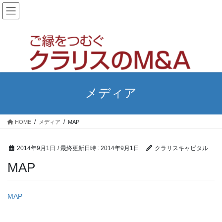
コ
ナ
ン
ビ
テ
ゲ
ン
ー
ツ
シ
へ
ョ
ス
ン
キ
に
ッ
移
メディア
プ
動
HOME
メディア
MAP
2014年9月1日
/ 最終更新日時 :
2014年9月1日
クラリスキャピタル
MAP
MAP