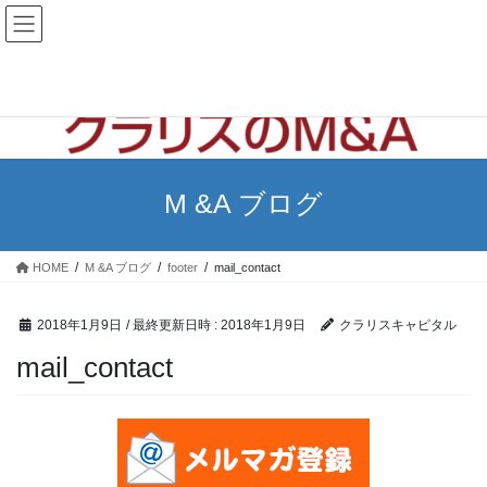
コ
ナ
ン
ビ
テ
ゲ
ン
ー
ツ
シ
へ
ョ
ス
ン
キ
に
ッ
移
M &A ブログ
プ
動
HOME
M &A ブログ
footer
mail_contact
2018年1月9日
/ 最終更新日時 :
2018年1月9日
クラリスキャピタル
mail_contact