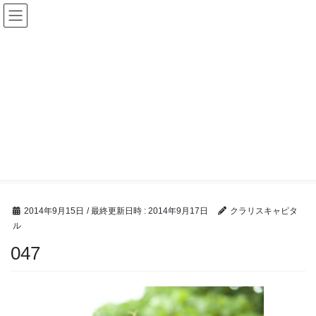
コ
ナ
ン
ビ
テ
ゲ
ン
ー
ツ
シ
へ
ョ
ス
ン
キ
に
ッ
移
M &A ブログ
プ
動
HOME
M &A ブログ
意向表明書（LOI)についてのご説明
047
2014年9月15日
/ 最終更新日時 :
2014年9月17日
クラリスキャピタ
ル
047