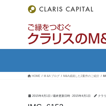
コ
ナ
ン
ビ
テ
ゲ
ン
ー
ツ
シ
へ
ョ
ス
ン
キ
に
ッ
移
プ
動
HOME
M &A ブログ
M&A成就した2案件のご紹介
I
2015年4月1日
/ 最終更新日時 :
2015年4月1日
クラ