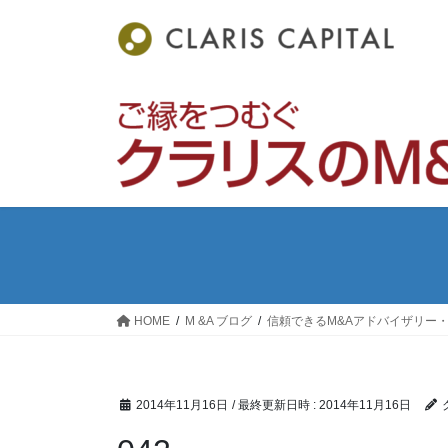
コ
ナ
ン
ビ
テ
ゲ
ン
ー
ツ
シ
へ
ョ
ス
ン
キ
に
ッ
移
プ
動
HOME
M &A ブログ
信頼できるM&Aアドバイザリー
2014年11月16日
/ 最終更新日時 :
2014年11月16日