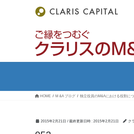
コ
ナ
ン
ビ
テ
ゲ
ン
ー
ツ
シ
へ
ョ
ス
ン
キ
に
ッ
移
プ
動
HOME
M &A ブログ
独立役員のM&Aにおける役割に
2015年2月21日
/ 最終更新日時 :
2015年2月21日
ク