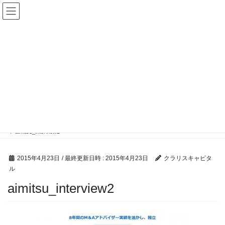
コ
ナ
ン
ビ
テ
ゲ
ン
ー
ツ
シ
へ
ョ
ス
ン
キ
に
ッ
移
M &A ブログ
プ
動
HOME
M &A ブログ
アイミツにクラリスキャピタルの インタビュー記事
aimitsu_interview2
2015年4月23日
/ 最終更新日時 :
2015年4月23日
クラリスキャピタ
ル
aimitsu_interview2