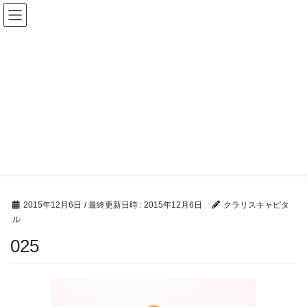
コ
ナ
ン
ビ
テ
ゲ
ン
ー
ツ
シ
へ
ョ
ス
ン
キ
に
ッ
移
M &A ブログ
プ
動
HOME
M &A ブログ
2015-2016年末年始休業期間について
025
2015年12月6日
/ 最終更新日時 :
2015年12月6日
クラリスキャピタ
ル
025