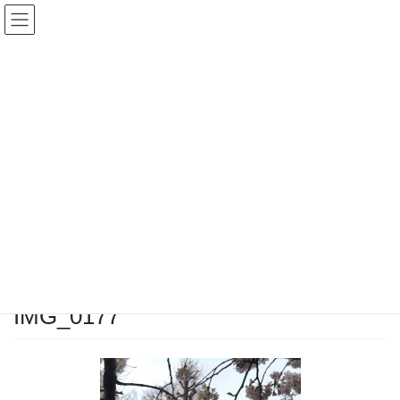
コ
ナ
ン
ビ
テ
ゲ
ン
ー
ツ
シ
へ
ョ
ス
ン
キ
に
ッ
移
M &A ブログ
プ
動
HOME
M &A ブログ
M&Aクロージングを実現した訪問介護事業、運営会社案件のご紹介
IMG_0177
2016年4月1日
/ 最終更新日時 :
2016年4月1日
クラリスキャピタル
IMG_0177