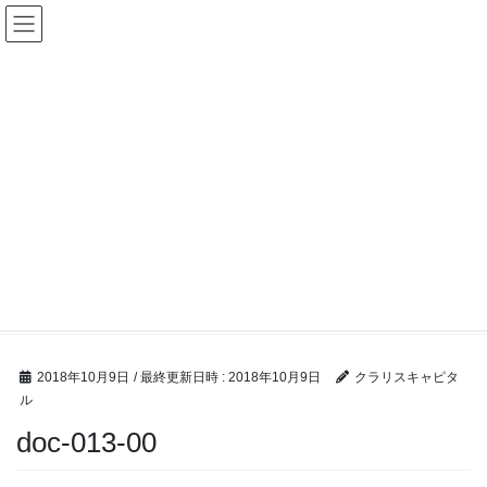
コ
ナ
ン
ビ
テ
ゲ
ン
ー
ツ
シ
へ
ョ
ス
ン
キ
に
ッ
移
M &A ブログ
プ
動
HOME
M &A ブログ
「辻説法かわら版」にクラリスキャピタル代表の牧野のインタビュー記事が掲載
されました。
doc-013-00
2018年10月9日
/ 最終更新日時 :
2018年10月9日
クラリスキャピタ
ル
doc-013-00