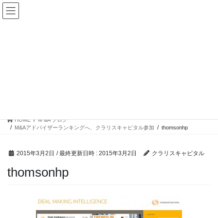
コ
ナ
ン
ビ
テ
ゲ
ン
ー
ツ
シ
へ
ョ
ス
ン
キ
に
ッ
移
M &A ブログ
プ
動
HOME
M &A ブログ
M&Aアドバイザーランキングへ、クラリスキャピタル参加
thomsonhp
2015年3月2日
/ 最終更新日時 :
2015年3月2日
クラリスキャピタル
thomsonhp