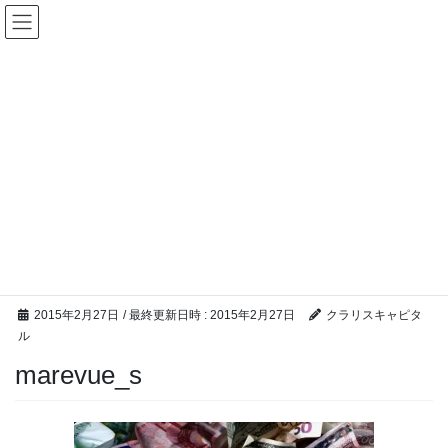
コ
ナ
ン
ビ
テ
ゲ
ン
ー
ツ
シ
へ
ョ
ス
ン
キ
に
ッ
移
M &A ブログ
プ
動
HOME
M &A ブログ
M&Aアドバイザーランキングへ、クラリスキャピタル参加
marevue_s
2015年2月27日
/ 最終更新日時 :
2015年2月27日
クラリスキャピタ
ル
marevue_s