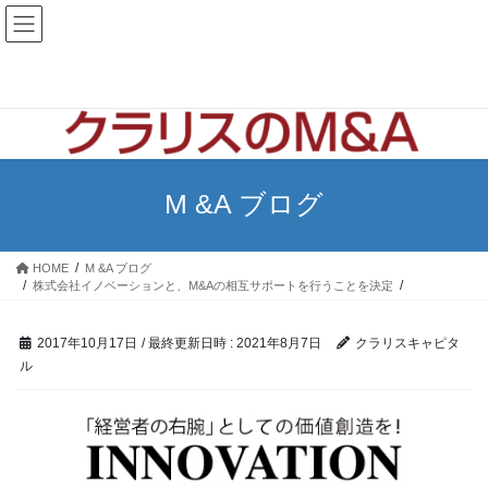
コ
ナ
ン
ビ
テ
ゲ
ン
ー
ツ
シ
へ
ョ
ス
ン
キ
に
ッ
移
M &A ブログ
プ
動
HOME
M &A ブログ
株式会社イノベーションと、M&Aの相互サポートを行うことを決定
2017年10月17日
/ 最終更新日時 :
2021年8月7日
クラリスキャピタ
ル