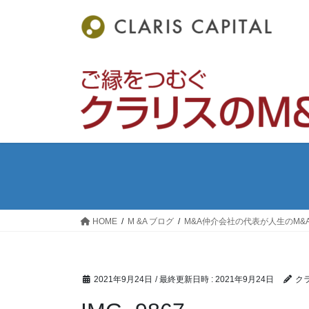
コ
ナ
ン
ビ
テ
ゲ
ン
ー
ツ
シ
へ
ョ
ス
ン
キ
に
ッ
移
プ
動
HOME
M &A ブログ
M&A仲介会社の代表が人生のM&
2021年9月24日
/ 最終更新日時 :
2021年9月24日
ク