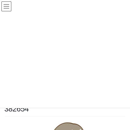
コ
ナ
ン
ビ
テ
ゲ
ン
ー
ツ
シ
へ
ョ
ス
ン
キ
に
ッ
移
M &A ブログ
プ
動
HOME
M &A ブログ
M&A仲介会社の代表が人生のM&A（結婚）を解消した話
382654
2021年9月24日
/ 最終更新日時 :
2021年9月24日
クラリスキャピタ
ル
382654