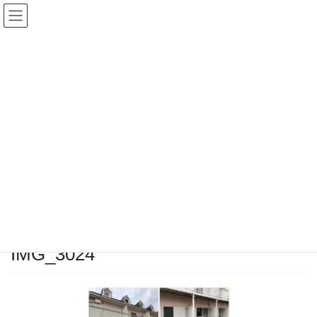
コ
ナ
ン
ビ
テ
ゲ
ン
ー
ツ
シ
へ
ョ
ス
ン
キ
に
ッ
移
M &A ブログ
プ
動
HOME
M &A ブログ
アパート外壁屋根塗装ビフォーアフター
IMG_3024
2022年3月21日
/ 最終更新日時 :
2022年3月21日
クラリスキャピタ
ル
IMG_3024