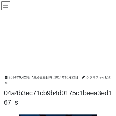
コ
ナ
ン
ビ
テ
ゲ
ン
ー
ツ
シ
へ
ョ
ス
ン
キ
に
ッ
移
M &A ブログ
プ
動
HOME
M &A ブログ
04a4b3ec71cb9b4d0175c1beea3ed167_s
2014年9月26日
/ 最終更新日時 :
2014年10月22日
クラリスキャピタ
ル
04a4b3ec71cb9b4d0175c1beea3ed1
67_s