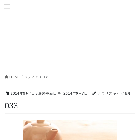
コ
ナ
ン
ビ
テ
ゲ
ン
ー
ツ
シ
へ
ョ
ス
ン
キ
に
ッ
移
メディア
プ
動
HOME
メディア
033
2014年9月7日
/ 最終更新日時 :
2014年9月7日
クラリスキャピタル
033