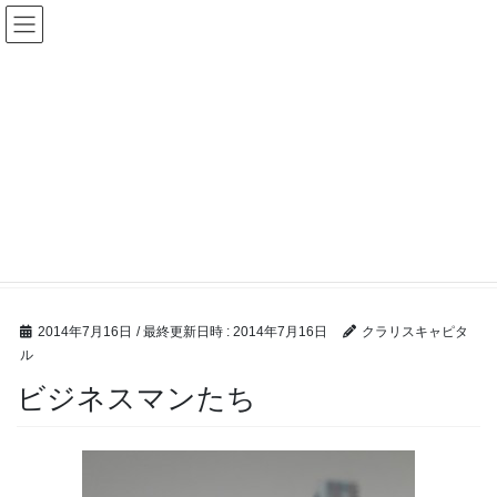
コ
ナ
ン
ビ
テ
ゲ
ン
ー
ツ
シ
へ
ョ
ス
ン
キ
に
ッ
移
メディア
プ
動
HOME
メディア
ビジネスマンたち
2014年7月16日
/ 最終更新日時 :
2014年7月16日
クラリスキャピタ
ル
ビジネスマンたち